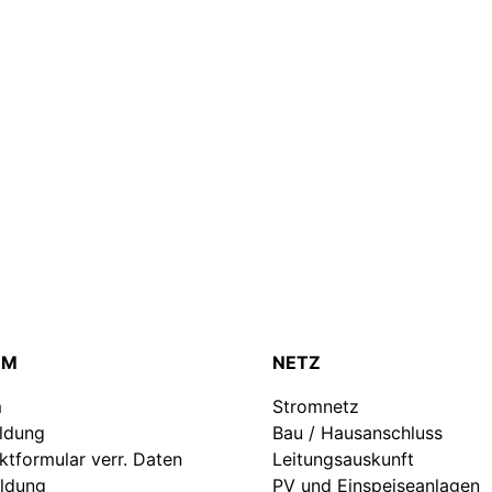
OM
NETZ
m
Stromnetz
ldung
Bau / Hausanschluss
ktformular verr. Daten
Leitungsauskunft
ldung
PV und Einspeiseanlagen